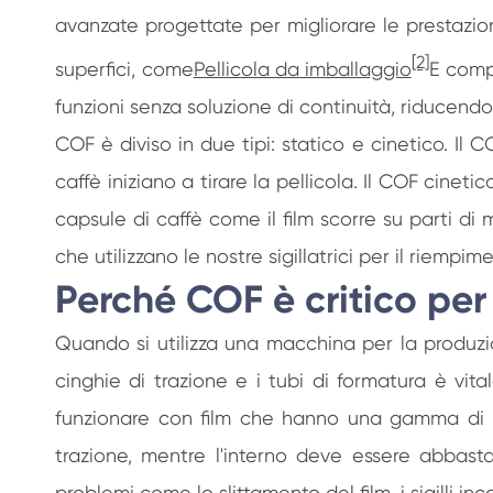
avanzate progettate per migliorare le prestazioni
[2]
superfici, come
Pellicola da imballaggio
E comp
funzioni senza soluzione di continuità, riducendo
COF è diviso in due tipi: statico e cinetico. Il
caffè iniziano a tirare la pellicola. Il COF cine
capsule di caffè come il film scorre su parti d
che utilizzano le nostre sigillatrici per il riemp
Perché COF è critico per
Quando si utilizza una macchina per la produzio
cinghie di trazione e i tubi di formatura è vi
funzionare con film che hanno una gamma di CO
trazione, mentre l'interno deve essere abbasta
problemi come lo slittamento del film, i sigilli i