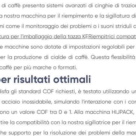
 di caffè presenta sistemi avanzati di cinghie di trazi
, la nostra macchina per il riempimento e la sigillatur
i come il monitoraggio dei problemi o i suoni striduli 
tura per l'imballaggio della tazza K
E
Riempitrici compat
 macchine sono dotate di impostazioni regolabili per a
per la produzione di cialde di caffè. Questa flessibili
 caffè per più marche o formati.
r risultati ottimali
isfa gli standard COF richiesti, è testato utilizzando un
 in acciaio inossidabile, simulando l'interazione con i 
scono un valore COF tra 0 e 1. Alla macchina HIJPACK, si
re la compatibilità con la nostra sigillatrice per il rie
e supporto per la risoluzione dei problemi della macch