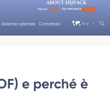


Azienda azienda
Contattaci
it
COF) e perché è
matica
Avvolgitrice in Cellophane