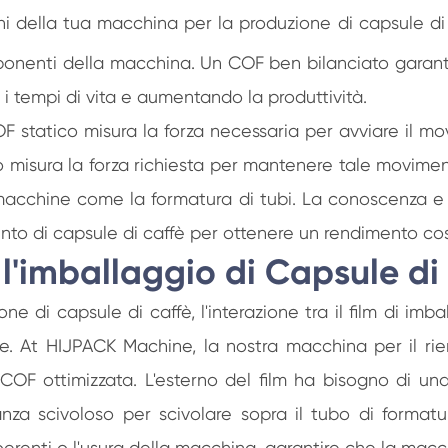
 della tua macchina per la produzione di capsule di caf
onenti della macchina. Un COF ben bilanciato garanti
 i tempi di vita e aumentando la produttività.
 COF statico misura la forza necessaria per avviare il m
tico misura la forza richiesta per mantenere tale movime
i macchine come la formatura di tubi. La conoscenza e 
imento di capsule di caffè per ottenere un rendimento co
 l'imballaggio di Capsule di
ne di capsule di caffè, l'interazione tra il film di i
tale. At HIJPACK Machine, la nostra macchina per il r
F ottimizzata. L'esterno del film ha bisogno di una 
nza scivoloso per scivolare sopra il tubo di formatu
ncoerenti o l'usura della macchina, garantire che la macc