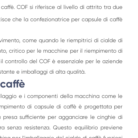
fè. COF si riferisce al livello di attrito tra due
sce che la confezionatrice per capsule di caffè
ovimento, come quando le riempitrici di cialde di
nto, critico per le macchine per il riempimento di
il controllo del COF è essenziale per le aziende
stante e imballaggi di alta qualità.
 caffè
mballaggio e i componenti della macchina come le
iempimento di capsule di caffè è progettata per
presa sufficiente per agganciare le cinghie di
ra senza resistenza. Questo equilibrio previene
hina per l'imballaggio del cialde di caffè funzioni