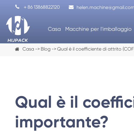

＋86 13868822120
helen.machine@gmail.co
Casa
Macchine per l'imballaggio
Casa
Blog
Qual è il coefficiente di attrito (C
Qual è il coeffi
importante?
Riempitrice di Capsule di caffè
Confez