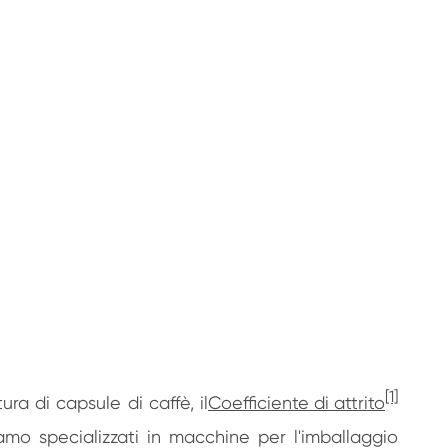
[1]
ra di capsule di caffè, il
Coefficiente di attrito
amo specializzati in macchine per l'imballaggio